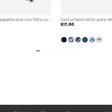
Sombrilla pequeña izna con filtro uv morada
$
17
,
00
+
13