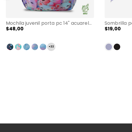
Mochila juvenil porta pc 14" acuarela lila
$
48
,
00
$
19
,
00
+
22