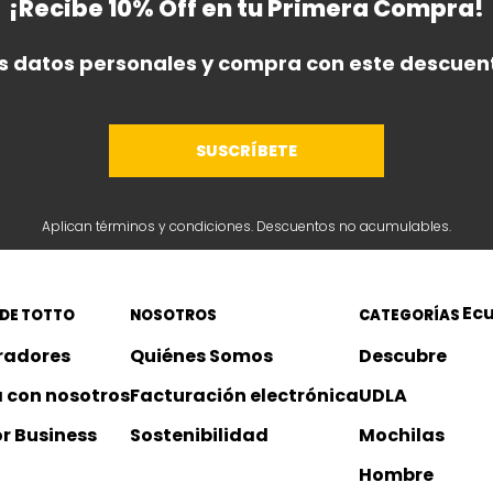
¡Recibe 10% Off en tu Primera Compra!
s datos personales y compra con este descuent
SUSCRÍBETE
Aplican términos y condiciones. Descuentos no acumulables.
Ec
 DE TOTTO
NOSOTROS
CATEGORÍAS
radores
Quiénes Somos
Descubre
 con nosotros
Facturación electrónica
UDLA
or Business
Sostenibilidad
Mochilas
Hombre