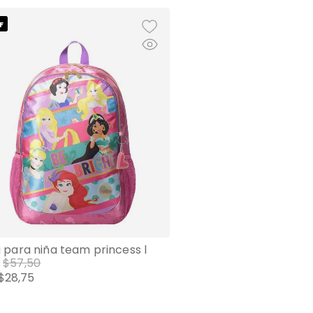
F
 para niña team princess l
$
57
,
50
$
28
,
75