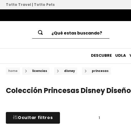
Totto Travel
|
Totto Pets
¿Qué estas buscando?
Términos Más Buscados
1
.
mochilas
DESCUBRE
UDLA
2
.
lonchera
licencias
disney
princesas
3
.
cartucheras
4
.
bluey
Colección Princesas Disney Diseño
5
.
totto
6
.
bolsos
7
.
billetera
Ocultar filtros
1
8
.
mochila ruedas