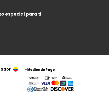
o especial para ti
uador
Medios de Pago