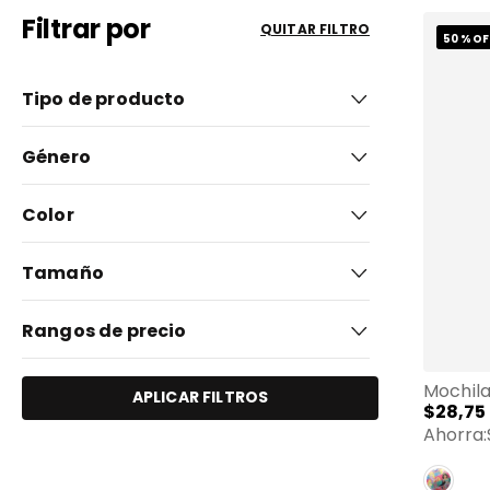
9
.
bolso
Filtrar por
QUITAR FILTRO
50 %
OF
10
.
maleta
Tipo de producto
Mochilas (1)
Género
Niña (1)
Color
Estampado
(
1
)
Tamaño
Grande (1)
Rangos de precio
Mochila
APLICAR FILTROS
$
28
,
75
$25,00
$30,00
Ahorra: