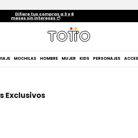
Difiere tus compras a 3 y 6
meses sin intereses 💳
VIAJE
MOCHILAS
HOMBRE
MUJER
KIDS
PERSONAJES
ACCES
s Exclusivos