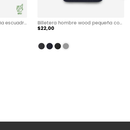
Cartuchera totto para niña escuadra grande gris
Billetera hombre wood pequeña con rfid blocker azul
$
22
,
00