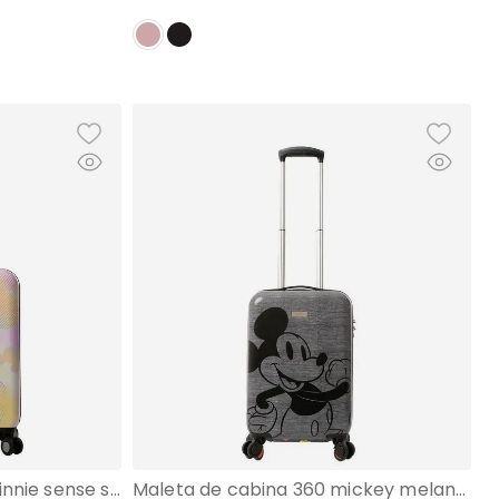
Maleta de cabina 360 minnie sense scapes 10 kilos rosada
Maleta de cabina 360 mickey melange 10 kilos gris