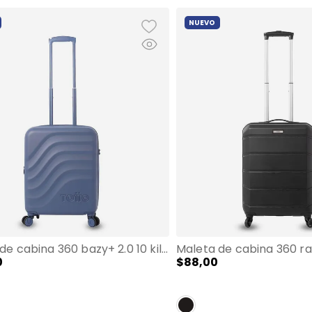
NUEVO
Maleta de cabina 360 bazy+ 2.0 10 kilos azul
0
$
88
,
00