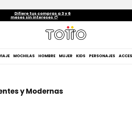
Difiere tus compras a 3 y 6
meses sin intereses 💳
VIAJE
MOCHILAS
HOMBRE
MUJER
KIDS
PERSONAJES
ACCES
entes y Modernas