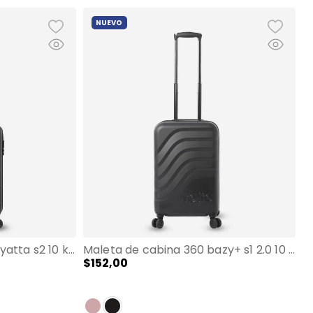
NUEVO
Maleta de cabina 360 rayatta s2 10 kilos negra
Maleta de cabina 360 bazy+ s1 2.0 10 kilos negra
$
152
,
00