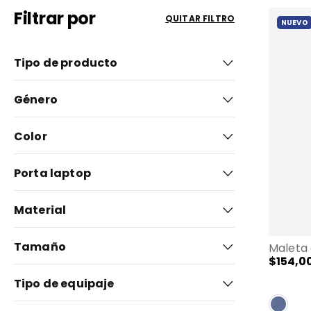
9
.
bolso
Filtrar por
QUITAR FILTRO
NUEVO
10
.
maleta
Tipo de producto
Mochilas (1)
Género
Maletas (9)
Mujer (3)
Color
Unisex (4)
Hombre (3)
Azul
(
1
)
Porta laptop
Gris
(
1
)
15.4" (3)
Material
Morado
(
1
)
Rigidas (1)
Negro
(
4
)
Tamaño
Rosado
(
2
)
$
154
,
0
Pequeño (9)
Estampado
(
1
)
Tipo de equipaje
Mediano (1)
De mano (1)