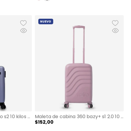
NUEVO
Maleta de cabina 360 sko s2 10 kilos verde/negra
Maleta de cabina 360 bazy+ s1 2.0 10 kilos rosada
$
152
,
00