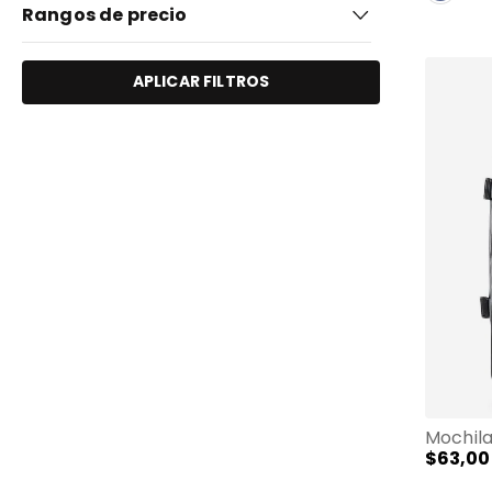
Rangos de precio
De cabina (7)
APLICAR FILTROS
$54,00
$134,00
Mochila
$
63
,
00