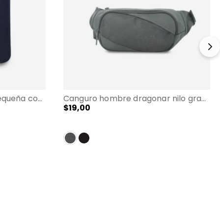
Billetera hombre wood pequeña con rfid blocker azul
Canguro hombre dragonar nilo grande color gris
$
19
,
00