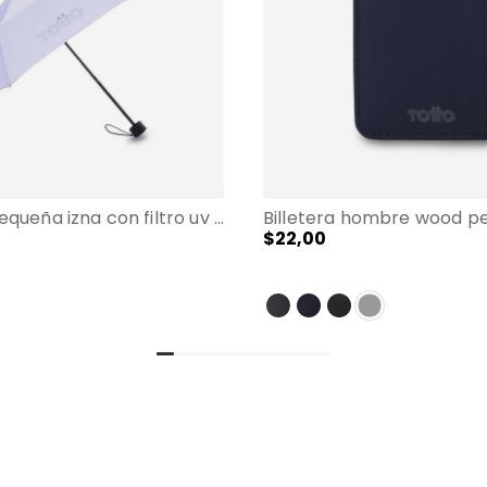
Sombrilla pequeña izna con filtro uv morada
$
22
,
00