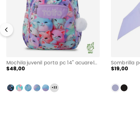
Mochila juvenil porta pc 14" acuarela lila
$
48
,
00
$
19
,
00
+
22