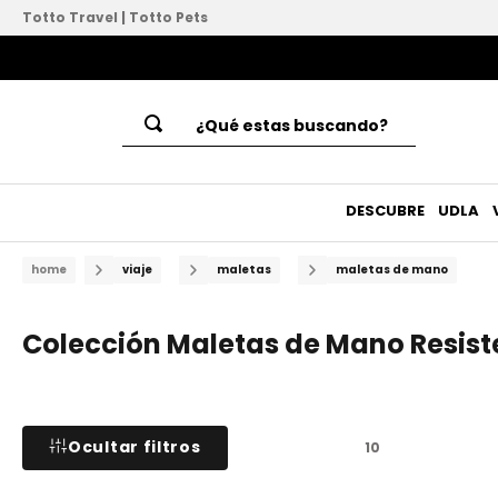
Totto Travel
|
Totto Pets
¿Qué estas buscando?
Términos Más Buscados
1
.
mochilas
DESCUBRE
UDLA
2
.
lonchera
viaje
maletas
maletas de mano
3
.
cartucheras
4
.
bluey
Colección Maletas de Mano Resist
5
.
totto
6
.
bolsos
7
.
billetera
Ocultar filtros
10
8
.
mochila ruedas