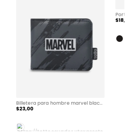
$
18
,
00
Billetera para hombre marvel black con rfid blocker negro
$
23
,
00