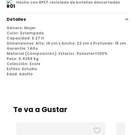
Hecho con RPET reciclado de botellas descartadas
Detalles
Género
:
Mujer
Color
:
Estampado
Capacidad
:
6.27 lt
Dimensiones
:
Alto: 19 cm x Ancho: 22 cm x Profundo: 15 cm
Garantía
:
1 Año
Material (Composición)
:
Exterior: Poliester=100%
Peso
:
0.4284 kg
Colección
:
Ecole
Estilos
:
Estudio
Edad
:
Adulto
Te va a Gustar