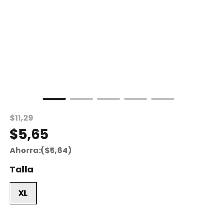
$
11
,
29
$
5
,
65
Ahorra:
(
$
5
,
64
)
Talla
XL