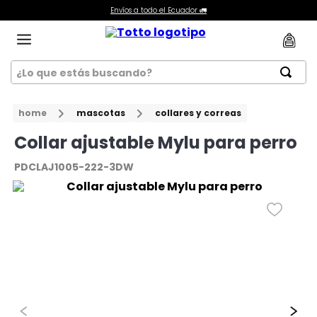
Envíos a todo el Ecuador 🚛
¿Lo que estás buscando?
ILAS
home
mascotas
collares y correas
Collar ajustable Mylu para perro
PDCLAJ1005-222-3DW