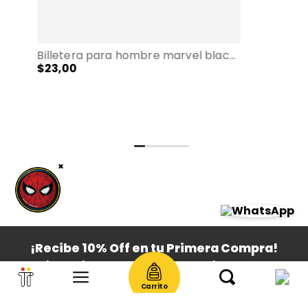
Billetera para hombre marvel black con rfid blocker negro
$
23
,
00
×
¡Recibe 10% Off en tu Primera Compra!
Registra ahora tus datos personales y compra
con este descuento especial para ti
Carrito
SUSCRÌBETE