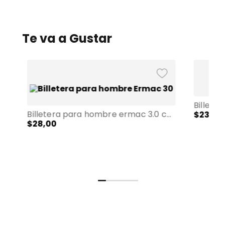
Te va a Gustar
Billetera para hombre ermac 3.0 con rfid blocker negra
$
23
,
00
$
28
,
00