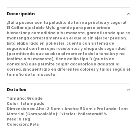
Descripción
¡Sal a pasear con tu peludito de forma práctica y segura!
El Collar ajustable Mylu grande para perro brinda
bienestar y comodidad a tu mascota, garantizando que se
mantenga correctamente en el cuello sin ejercer presión.
Está elaborado en poliéster, cuenta con sistema de
seguridad con herrajes resistentes y chapa de seguridad
(permitiendo que se abra al momento de la tensión y no
lastime a tu mascota), tiene anillo tipo D (punto de
conexión) que permite colgar accesorios y adaptar la
correa. ¡Encuéntralo en diferentes colores y tallas según el
tamaño de tu mascota!
Detalles
Tamaño
:
Grande
Color
:
Estampado
Dimensiones
:
Alto: 2.5 cm x Ancho: 53 cm x Profundo: 1 cm
Material (Composición)
:
Exterior: Poliester=95%
Peso
:
0.1 kg
Colección
:
Pets